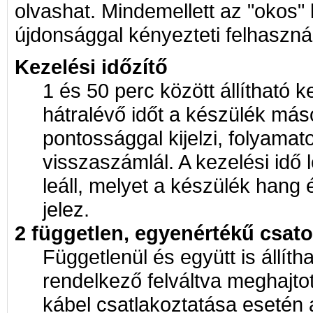
olvashat. Mindemellett az "okos
újdonsággal kényezteti felhasznál
Kezelési időzítő
1 és 50 perc között állítható ke
hátralévő időt a készülék má
pontossággal kijelzi, folyamat
visszaszámlál. A kezelési idő l
leáll, melyet a készülék hang é
jelez.
2 független, egyenértékű csat
Függetlenül és együtt is állítha
rendelkező felváltva meghajtot
kábel csatlakoztatása esetén 