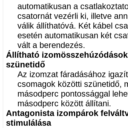
automatikusan a csatlakoztato
csatornát vezérli ki, illetve an
válik állíthatóvá. Két kábel cs
esetén automatikusan két cs
vált a berendezés.
Állítható izomösszehúzódások 
szünetidő
Az izomzat fáradásához igazí
csomagok közötti szünetidő, m
másodperc pontossággal lehet
másodperc között állítani.
Antagonista izompárok felvált
stimulálása