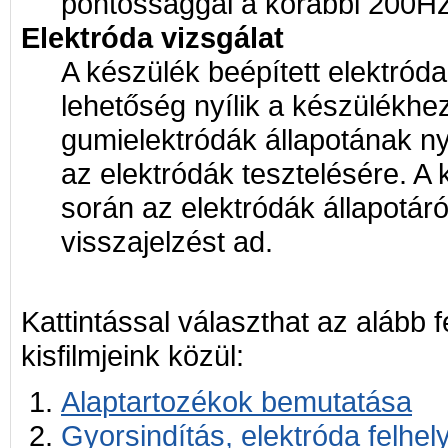
pontossággal a korábbi 200Hz 
Elektróda vizsgálat
A készülék beépített elektróda
lehetőség nyílik a készülékhez
gumielektródák állapotának 
az elektródák tesztelésére. A 
során az elektródák állapotár
visszajelzést ad.
Kattintással választhat az alább 
kisfilmjeink közül:
Alaptartozékok bemutatása
Gyorsindítás, elektróda felhel