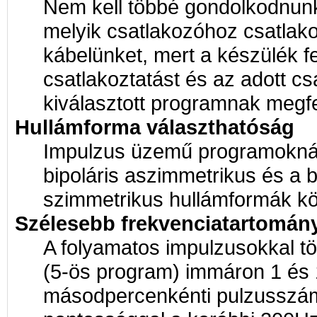
Nem kell többé gondolkodnun
melyik csatlakozóhoz csatlak
kábelünket, mert a készülék fe
csatlakoztatást és az adott cs
kiválasztott programnak megfel
Hullámforma választhatóság
Impulzus üzemű programoknál
bipoláris aszimmetrikus és a b
szimmetrikus hullámformák kö
Szélesebb frekvenciatartomán
A folyamatos impulzusokkal tö
(5-ös program) immáron 1 és 
másodpercenkénti pulzusszám 