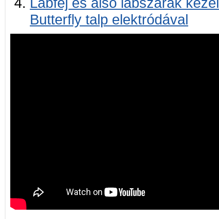
Lábfej és alsó lábszárak kezel
Butterfly talp elektródával