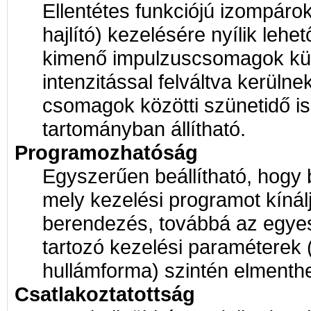
Ellentétes funkciójú izompárok 
hajlító) kezelésére nyílik lehe
kimenő impulzuscsomagok külö
intenzitással felváltva kerülne
csomagok közötti szünetidő is
tartományban állítható.
Programozhatóság
Egyszerűen beállítható, hogy
mely kezelési programot kínálj
berendezés, továbbá az egy
tartozó kezelési paraméterek (
hullámforma) szintén elmenthe
Csatlakoztatottság