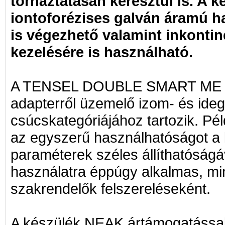
tornáztatásán keresztül is. A k
iontoforézises galván áramú h
is végezhető valamint inkontin
kezelésére is használható.
A TENSEL DOUBLE SMART ME 20
adapterről üzemelő izom- és ideg
csúcskategóriájához tartozik. Pé
az egyszerű használhatóságot a
paraméterek széles állíthatóságáv
használatra éppúgy alkalmas, min
szakrendelők felszereléseként.
A készülék NEAK ártámogatással