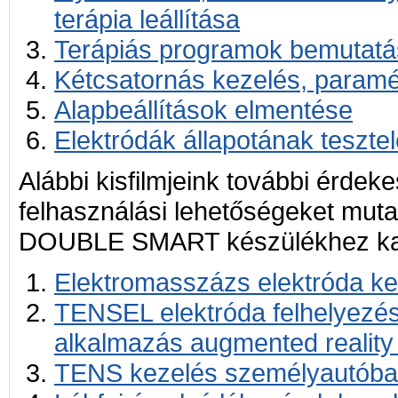
terápia leállítása
Terápiás programok bemutat
Kétcsatornás kezelés, paramét
Alapbeállítások elmentése
Elektródák állapotának teszte
Alábbi kisfilmjeink további érdek
felhasználási lehetőségeket mu
DOUBLE SMART készülékhez ka
Elektromasszázs elektróda ke
TENSEL elektróda felhelyezés
alkalmazás augmented reality
TENS kezelés személyautób